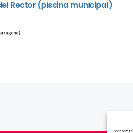
del
Rector
(
piscina
municipal
)
Tarragona)
Per normati