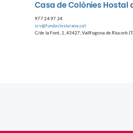
Casa
de
Colònies
Hostal 
977 24 97 24
scv@fundaciosiurana.cat
C/de la Font, 1, 43427, Vallfogona de Riucorb (