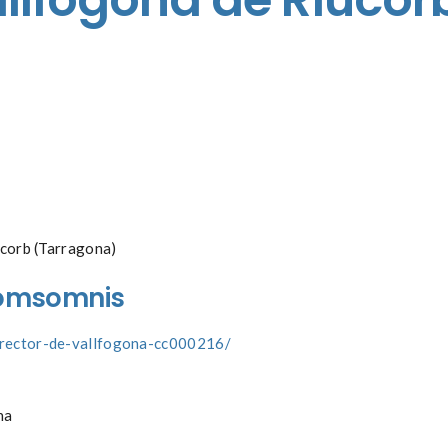
ucorb (Tarragona)
omsomnis
t/rector-de-vallfogona-cc000216
/
na