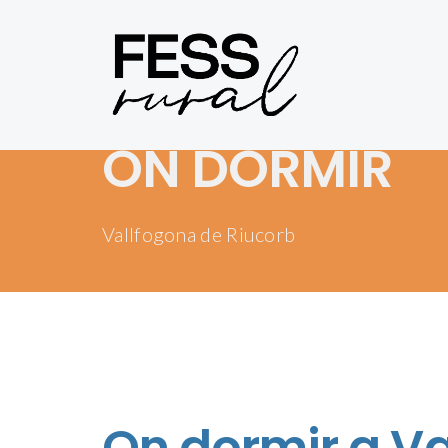
ON DORMIR
Vallfogona de Riucorb
On dormir a Va