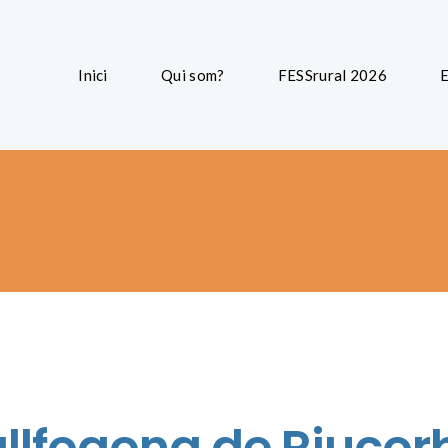
Inici
Qui som?
FESSrural 2026
E
llfogona de Riucor