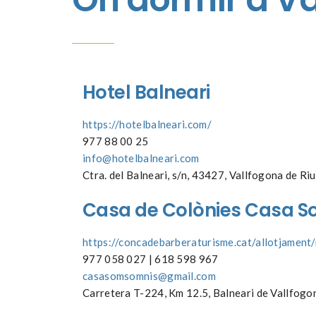
Hotel
Balneari
https://hotelbalneari.com
/
977 88 00 25
info@hotelbalneari.com
Ctra. del Balneari, s/n, 43427, Vallfogona de Ri
Casa de
Colònies
Casa
S
https://concadebarberaturisme.cat/allotjamen
977 058 027 | 618 598 967
casasomsomnis@gmail.com
Carretera T-224, Km 12.5, Balneari de Vallfogo