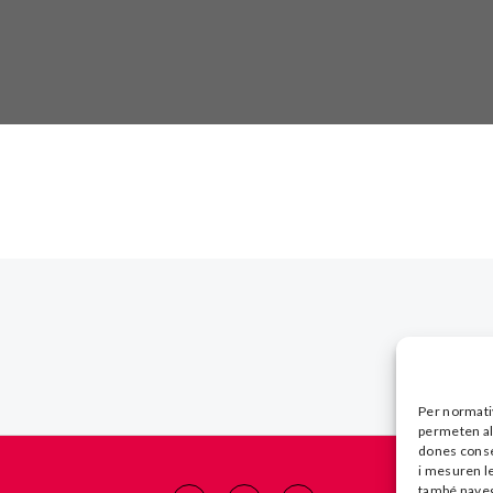
Per normati
permeten al 
dones consen
i mesuren l
també naveg