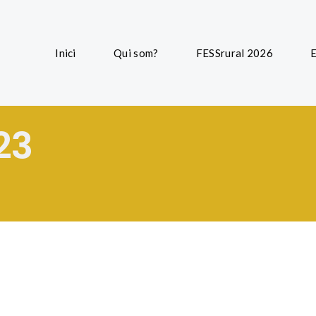
Inici
Qui som?
FESSrural 2026
E
23