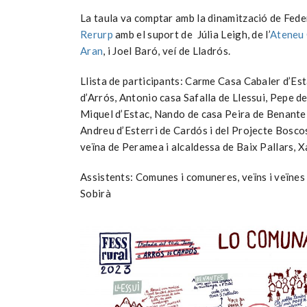
La taula va comptar amb la dinamització de Fede
Rerurp
amb el suport de Júlia Leigh, de l’
Ateneu 
Aran
, i Joel Baró, veí de Lladrós.
Llista de participants: Carme Casa Cabaler d’E
d’Arrós, Antonio casa Safalla de Llessui, Pepe d
Miquel d’Estac, Nando de casa Peira de Benante
Andreu d’Esterri de Cardós i del Projecte Bosco
veïna de Peramea i alcaldessa de Baix Pallars, 
Assistents: Comunes i comuneres, veïns i veïnes 
Sobirà