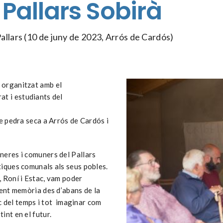
Pallars Sobirà
llars (10 de juny de 2023, Arrós de Cardós)
 organitzat amb el
at i estudiants del
de pedra seca a Arrós de Cardós i
neres i comuners del Pallars
tiques comunals als seus pobles.
, Roní i Estac, vam poder
Fent memòria des d’abans de la
rc del temps i tot imaginar com
int en el futur.