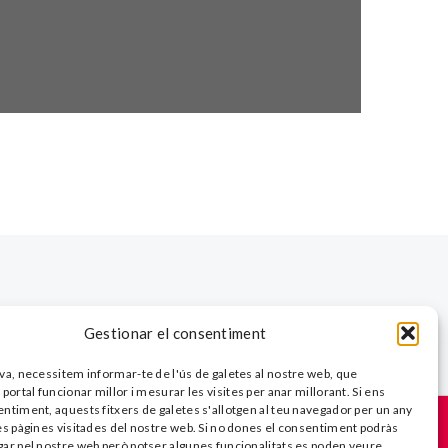
Gestionar el consentiment
va, necessitem informar-te de l'ús de galetes al nostre web, que
portal funcionar millor i mesurar les visites per anar millorant. Si ens
timent, aquests fitxers de galetes s'allotgen al teu navegador per un any
es pàgines visitades del nostre web. Si no dones el consentiment podràs
ar pel nostre web però potser algunes funcionalitats es poden veure