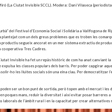
iró (La Ciutat Invisible SCCL). Modera: Dani Vilaseca (periodista
 urbà” del Festival d’Economia Social i Solidària a Vallfogona de R
’ha plantejat com un dels greus problemes que es troben les comarq
ma productiu segueix ancorat en un mer sistema extractiu de produc
a cooperativa Tres Cadires.
iutat Invisible ha fet un repàs històric de com ha anat canviant la 
que expulsa les classes populars dels barris. Per poder capgirar aq
ssolir-ho les lluites socials són una eina clau. Per democratitzar 
 poden ser un bon punt de sortida, però topen amb el mercat i les d
n poques mans, reduir la diversitat i així evitar posar barreres a 
s laborals de l’àmbit rural i en la capacitat per crear alternatives 