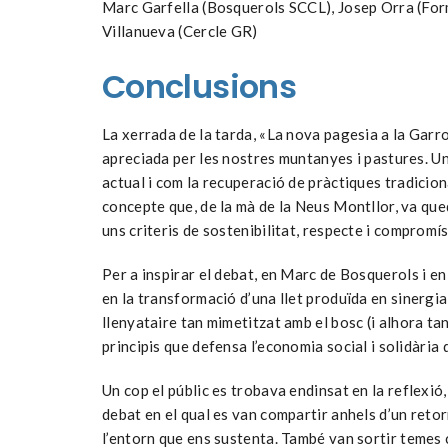
Marc Garfella (Bosquerols SCCL), Josep Orra (Form
Villanueva (Cercle GR)
Conclusions
La xerrada de la tarda, «La nova pagesia a la Garro
apreciada per les nostres muntanyes i pastures. Un
actual i com la recuperació de pràctiques tradicion
concepte que, de la mà de la Neus Montllor, va que
uns criteris de sostenibilitat, respecte i compromís
Per a inspirar el debat, en Marc de Bosquerols i e
en la transformació d’una llet produïda en sinergia
llenyataire tan mimetitzat amb el bosc (i alhora tan
principis que defensa l’economia social i solidàri
Un cop el públic es trobava endinsat en la reflexió
debat en el qual es van compartir anhels d’un reto
l’entorn que ens sustenta. També van sortir temes co