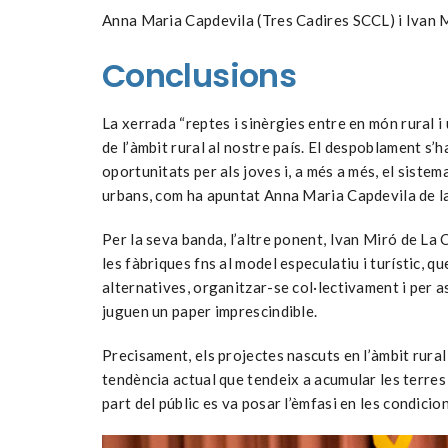
Anna Maria Capdevila (Tres Cadires SCCL) i Ivan M
Conclusions
La xerrada “reptes i sinèrgies entre en món rural i
de l’àmbit rural al nostre país. El despoblament s
oportunitats per als joves i, a més a més, el siste
urbans, com ha apuntat Anna Maria Capdevila de l
Per la seva banda, l’altre ponent, Ivan Miró de La C
les fàbriques fns al model especulatiu i turístic, 
alternatives, organitzar-se col·lectivament i per a
juguen un paper imprescindible.
Precisament, els projectes nascuts en l’àmbit rural
tendència actual que tendeix a acumular les terres e
part del públic es va posar l’èmfasi en les condicion