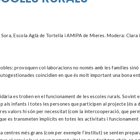
 Sora, Escola Aglà de Tortella i AMIPA de Mieres. Modera: Clara
pobles; provoquen col·laboracions no només amb les famílies sinó 
autogestionades coincidien en que és molt important una bona entes
lidària es troben en el funcionament de les escoles rurals. Sovint
als infants i totes les persones que participen al projecte (és a d
res valors hi són per necessitat (com la intercooperació, que perm
ue es transmeten implícits en totes les activitats i funcionament
 a centres més grans (com per exemple l’institut) se senten prepa