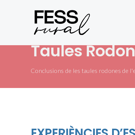
Taules Rodo
Conclusions de les taules rodones de l'
EXPERIÈNCIES D’E