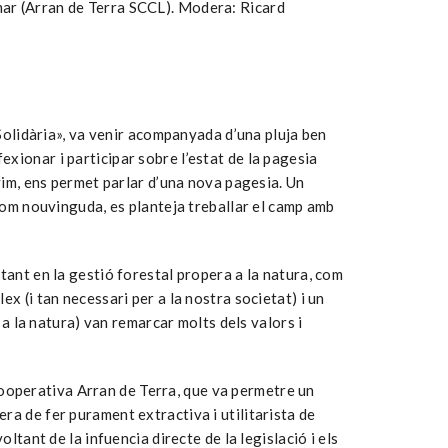
mar (Arran de Terra SCCL). Modera: Ricard
 Solidària», va venir acompanyada d’una pluja ben
xionar i participar sobre l’estat de la pagesia
vim, ens permet parlar d’una nova pagesia. Un
 com nouvinguda, es planteja treballar el camp amb
tant en la gestió forestal propera a la natura, com
x (i tan necessari per a la nostra societat) i un
 a la natura) van remarcar molts dels valors i
a cooperativa Arran de Terra, que va permetre un
ra de fer purament extractiva i utilitarista de
ltant de la infuencia directe de la legislació i els