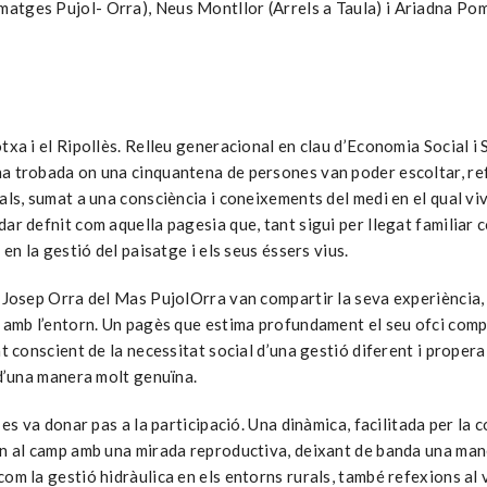
atges Pujol- Orra), Neus Montllor (Arrels a Taula) i Ariadna Po
txa i el Ripollès. Relleu generacional en clau d’Economia Social i
a trobada on una cinquantena de persones van poder escoltar, refe
als, sumat a una consciència i coneixements del medi en el qual vi
dar defnit com aquella pagesia que, tant sigui per llegat familiar
 en la gestió del paisatge i els seus éssers vius.
n Josep Orra del Mas PujolOrra van compartir la seva experiència, 
 amb l’entorn. Un pagès que estima profundament el seu ofci comple
t conscient de la necessitat social d’una gestió diferent i propera
a d’una manera molt genuïna.
, es va donar pas a la participació. Una dinàmica, facilitada per l
rn al camp amb una mirada reproductiva, deixant de banda una mane
m la gestió hidràulica en els entorns rurals, també refexions al vo