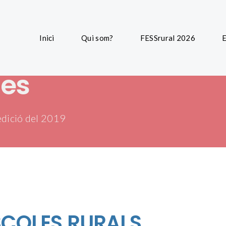
Inici
Qui som?
FESSrural 2026
E
nes
edició del 2019
SCOLES RURALS